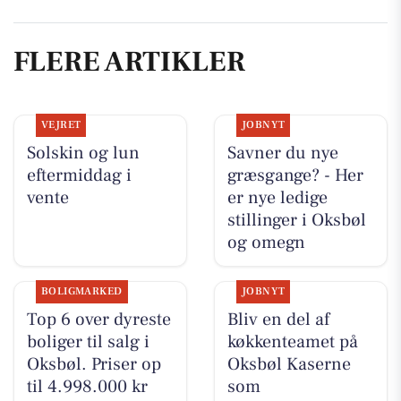
FLERE ARTIKLER
VEJRET
JOBNYT
Solskin og lun
Savner du nye
eftermiddag i
græsgange? - Her
vente
er nye ledige
stillinger i Oksbøl
og omegn
BOLIGMARKED
JOBNYT
Top 6 over dyreste
Bliv en del af
boliger til salg i
køkkenteamet på
Oksbøl. Priser op
Oksbøl Kaserne
til 4.998.000 kr
som