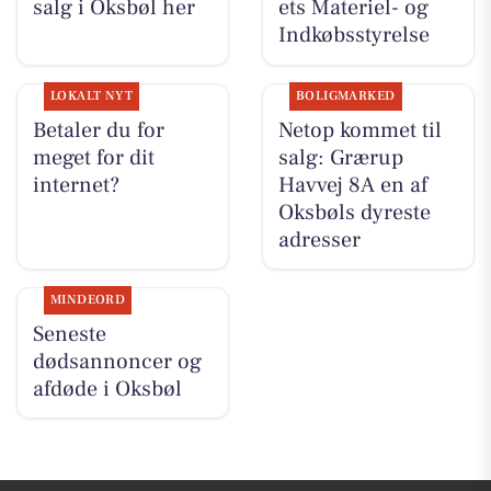
salg i Oksbøl her
ets Materiel- og
Indkøbsstyrelse
LOKALT NYT
BOLIGMARKED
Betaler du for
Netop kommet til
meget for dit
salg: Grærup
internet?
Havvej 8A en af
Oksbøls dyreste
adresser
MINDEORD
Seneste
dødsannoncer og
afdøde i Oksbøl