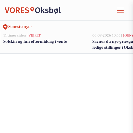
VORES
Oksbøl
Seneste nyt ›
11 timer siden |
VEJRET
06-08-2026 10:55 |
JOBN
Solskin og lun eftermiddag i vente
Savner du nye græsga
ledige stillinger i Ok