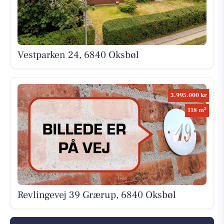
Vestparken 24, 6840 Oksbøl
3.995.000 kr
2
118 m
Revlingevej 39 Grærup, 6840 Oksbøl