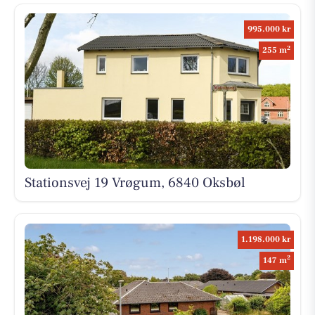
995.000 kr
2
255 m
Stationsvej 19 Vrøgum, 6840 Oksbøl
1.198.000 kr
2
147 m