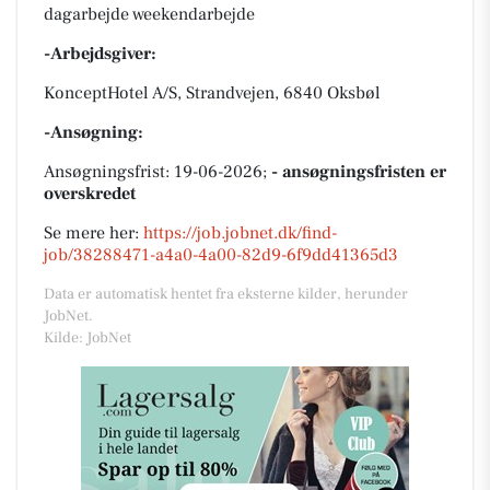
dagarbejde weekendarbejde
-Arbejdsgiver:
KonceptHotel A/S, Strandvejen, 6840 Oksbøl
-Ansøgning:
Ansøgningsfrist: 19-06-2026;
- ansøgningsfristen er
overskredet
Se mere her:
https://job.jobnet.dk/find-
job/38288471-a4a0-4a00-82d9-6f9dd41365d3
Data er automatisk hentet fra eksterne kilder, herunder
JobNet.
Kilde: JobNet