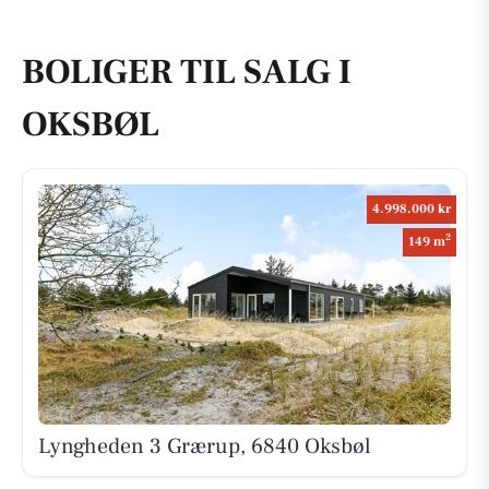
BOLIGER TIL SALG I
OKSBØL
4.998.000 kr
2
149 m
Lyngheden 3 Grærup, 6840 Oksbøl