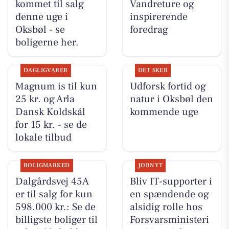
kommet til salg
Vandreture og
denne uge i
inspirerende
Oksbøl - se
foredrag
boligerne her.
DAGLIGVARER
DET SKER
Magnum is til kun
Udforsk fortid og
25 kr. og Arla
natur i Oksbøl den
Dansk Koldskål
kommende uge
for 15 kr. - se de
lokale tilbud
BOLIGMARKED
JOBNYT
Dalgårdsvej 45A
Bliv IT-supporter i
er til salg for kun
en spændende og
598.000 kr.: Se de
alsidig rolle hos
billigste boliger til
Forsvarsministeri