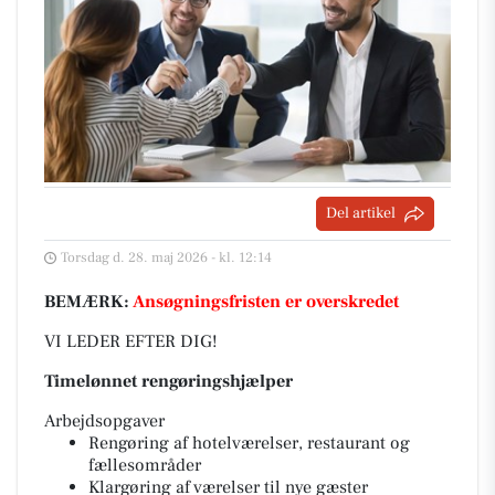
Del artikel
Torsdag d. 28. maj 2026 - kl. 12:14
BEMÆRK:
Ansøgningsfristen er overskredet
VI LEDER EFTER DIG!
Timelønnet rengøringshjælper
Arbejdsopgaver
Rengøring af hotelværelser, restaurant og
fællesområder
Klargøring af værelser til nye gæster