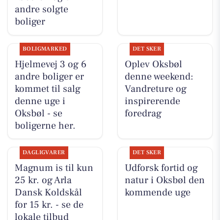
andre solgte
boliger
BOLIGMARKED
DET SKER
Hjelmevej 3 og 6
Oplev Oksbøl
andre boliger er
denne weekend:
kommet til salg
Vandreture og
denne uge i
inspirerende
Oksbøl - se
foredrag
boligerne her.
DAGLIGVARER
DET SKER
Magnum is til kun
Udforsk fortid og
25 kr. og Arla
natur i Oksbøl den
Dansk Koldskål
kommende uge
for 15 kr. - se de
lokale tilbud