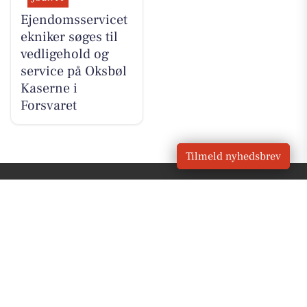
Ejendomsservicet
ekniker søges til
vedligehold og
service på Oksbøl
Kaserne i
Forsvaret
Tilmeld nyhedsbrev
VORES
Oksbøl
OM VORES DIGITAL