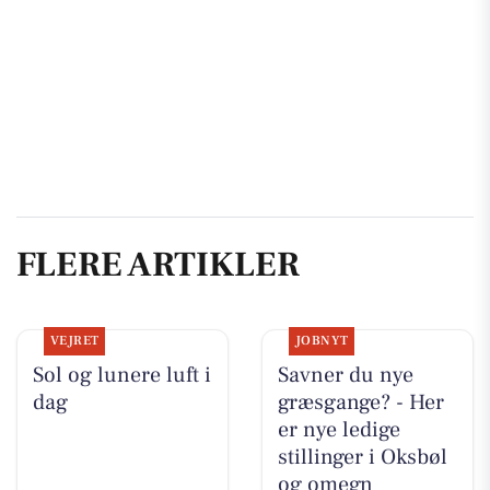
FLERE ARTIKLER
VEJRET
JOBNYT
Sol og lunere luft i
Savner du nye
dag
græsgange? - Her
er nye ledige
stillinger i Oksbøl
og omegn