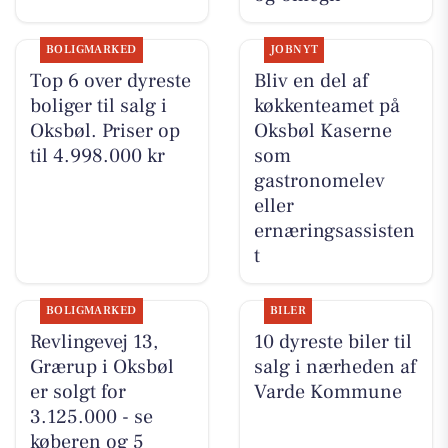
BOLIGMARKED
JOBNYT
Top 6 over dyreste
Bliv en del af
boliger til salg i
køkkenteamet på
Oksbøl. Priser op
Oksbøl Kaserne
til 4.998.000 kr
som
gastronomelev
eller
ernæringsassisten
t
BOLIGMARKED
BILER
Revlingevej 13,
10 dyreste biler til
Grærup i Oksbøl
salg i nærheden af
er solgt for
Varde Kommune
3.125.000 - se
køberen og 5