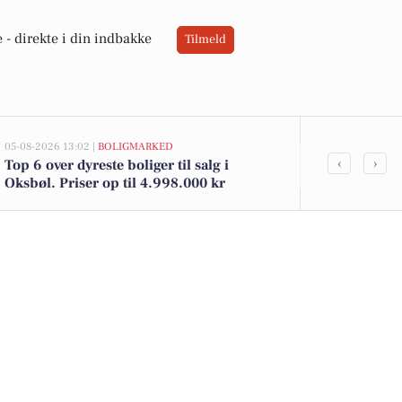
 -
direkte i din indbakke
Tilmeld
05-08-2026 13:02 |
BOLIGMARKED
05-08-2026 13:02
‹
›
Top 6 over dyreste boliger til salg i
Hjelmevej 3 
Oksbøl. Priser op til 4.998.000 kr
til salg denn
her.