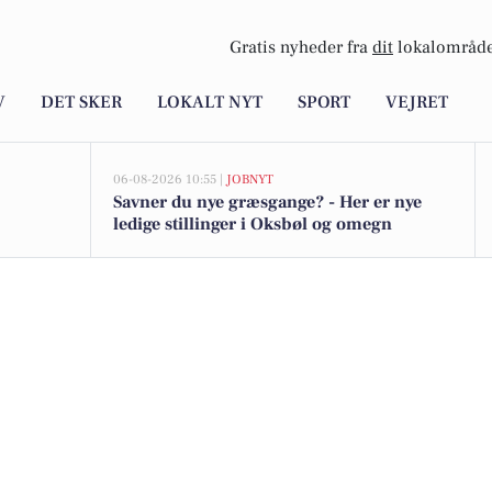
Gratis nyheder fra
dit
lokalområde
V
DET SKER
LOKALT NYT
SPORT
VEJRET
06-08-2026 10:55 |
JOBNYT
Savner du nye græsgange? - Her er nye
ledige stillinger i Oksbøl og omegn