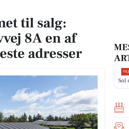
8A en af Oksbøls dyreste adresser
t til salg:
vej 8A en af
ME
este adresser
AR
VE
Sol 