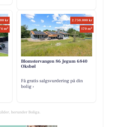
00 kr
2.750.000 kr
2
2
74 m
170 m
Blomstervangen 86 Jegum 6840
Oksbøl
Få gratis salgsvurdering på din
bolig ›
kilder, herunder Boliga.