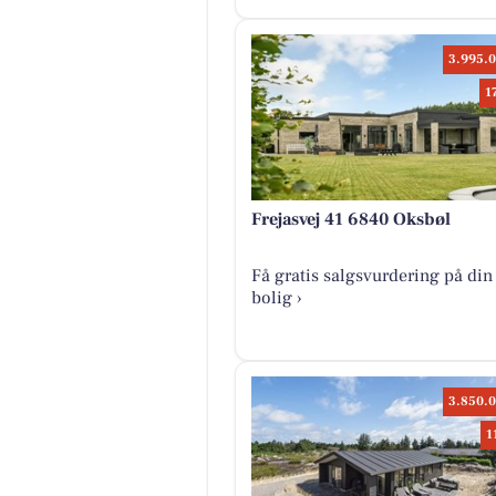
3.995.0
1
Frejasvej 41 6840 Oksbøl
Få gratis salgsvurdering på din
bolig ›
3.850.0
1