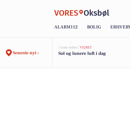
VORES
Oksbøl
ALARM112
BOLIG
ERHVER
1 time siden |
VEJRET
Seneste nyt ›
Sol og lunere luft i dag