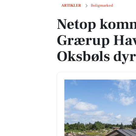
Netop kommet til salg: Grærup Havvej 
ARTIKLER
Boligmarked
Netop komme
Grærup Hav
Oksbøls dyr