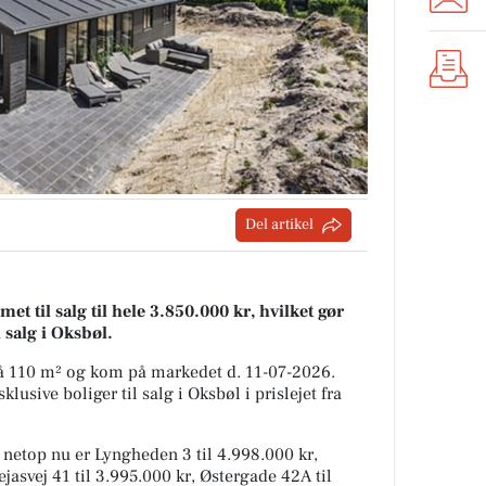
Del artikel
 til salg til hele 3.850.000 kr, hvilket gør
l salg i Oksbøl.
å 110 m² og kom på markedet d. 11-07-2026.
usive boliger til salg i Oksbøl i prislejet fra
g netop nu er Lyngheden 3 til 4.998.000 kr,
ejasvej 41 til 3.995.000 kr, Østergade 42A til