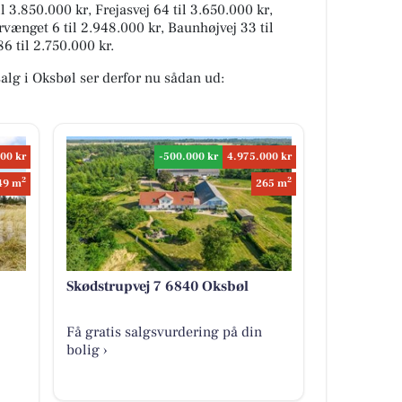
 3.850.000 kr, Frejasvej 64 til 3.650.000 kr,
ervænget 6 til 2.948.000 kr, Baunhøjvej 33 til
 til 2.750.000 kr.
 salg i Oksbøl ser derfor nu sådan ud:
00 kr
-500.000 kr
4.975.000 kr
2
2
49 m
265 m
Skødstrupvej 7 6840 Oksbøl
Få gratis salgsvurdering på din
bolig ›