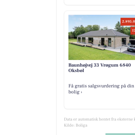
2.895.0
1
Baunhøjvej 33 Vrøgum 6840
Oksbøl
Få gratis salgsvurdering på din
bolig ›
Data er automatisk hentet fra eksterne 
Kilde: Boliga