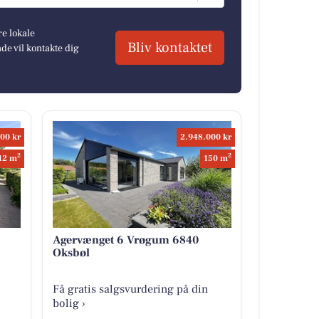
re lokale
Bliv kontaktet
e vil kontakte dig
00 kr
2.948.000 kr
2
2
12 m
150 m
Agervænget 6 Vrøgum 6840
Oksbøl
Få gratis salgsvurdering på din
bolig ›