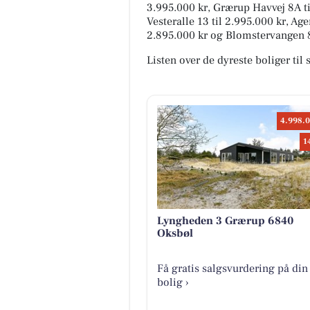
3.995.000 kr, Grærup Havvej 8A til
Vesteralle 13 til 2.995.000 kr, Ag
2.895.000 kr og Blomstervangen 86
Listen over de dyreste boliger til
4.998.0
1
Lyngheden 3 Grærup 6840
Oksbøl
Få gratis salgsvurdering på din
bolig ›