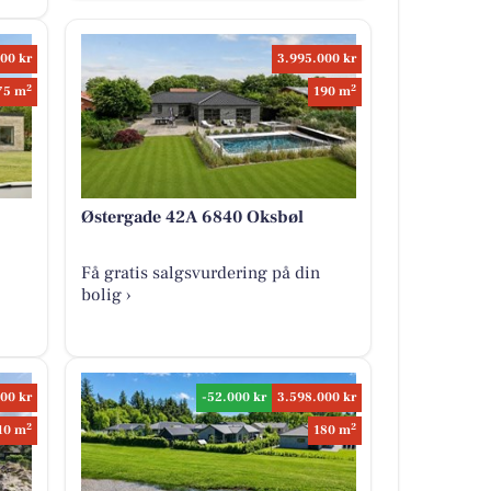
00 kr
3.995.000 kr
2
2
75 m
190 m
Østergade 42A 6840 Oksbøl
Få gratis salgsvurdering på din
bolig ›
00 kr
-52.000 kr
3.598.000 kr
2
2
10 m
180 m