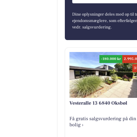
Dine oplysninger deles med op til t
ejendomsmæglere, som efterfølgend
vedr. salgsvurdering.
-180.000 kr
2.995.0
3
Vesteralle 13 6840 Oksbøl
Få gratis salgsvurdering på din
bolig ›