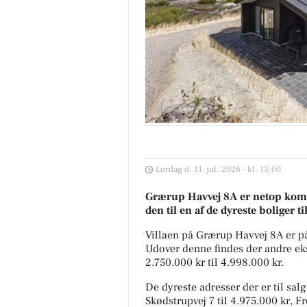
Lørdag d. 11. jul. 2026 - kl. 13:00
Grærup Havvej 8A er netop kommet
den til en af de dyreste boliger ti
Villaen på Grærup Havvej 8A er p
Udover denne findes der andre ekskl
2.750.000 kr til 4.998.000 kr.
De dyreste adresser der er til sal
Skødstrupvej 7 til 4.975.000 kr, Fr