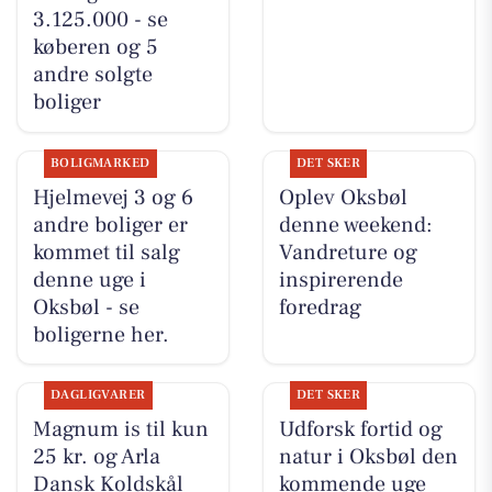
3.125.000 - se
køberen og 5
andre solgte
boliger
BOLIGMARKED
DET SKER
Hjelmevej 3 og 6
Oplev Oksbøl
andre boliger er
denne weekend:
kommet til salg
Vandreture og
denne uge i
inspirerende
Oksbøl - se
foredrag
boligerne her.
DAGLIGVARER
DET SKER
Magnum is til kun
Udforsk fortid og
25 kr. og Arla
natur i Oksbøl den
Dansk Koldskål
kommende uge