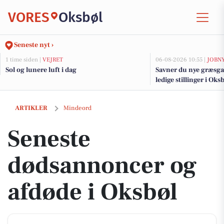
VORES
Oksbøl
Seneste nyt ›
1 time siden |
VEJRET
06-08-2026 10:55 |
JOBN
Sol og lunere luft i dag
Savner du nye græsga
ledige stillinger i Ok
Seneste dødsannoncer og afdøde i Oksbøl
ARTIKLER
Mindeord
Seneste
dødsannoncer og
afdøde i Oksbøl