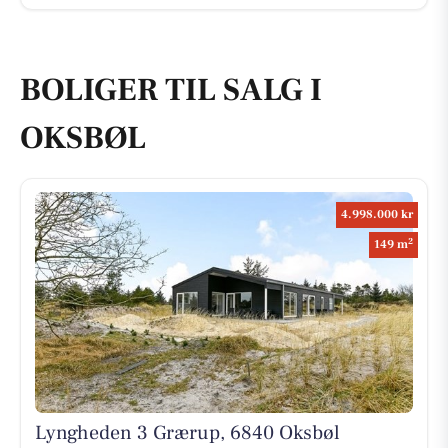
BOLIGER TIL SALG I
OKSBØL
4.998.000 kr
2
149 m
Lyngheden 3 Grærup, 6840 Oksbøl