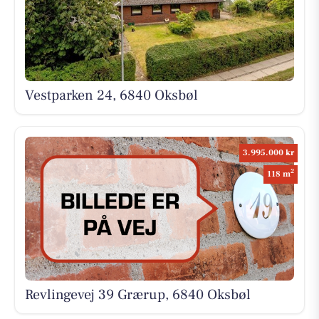
Vestparken 24, 6840 Oksbøl
3.995.000 kr
2
118 m
Revlingevej 39 Grærup, 6840 Oksbøl