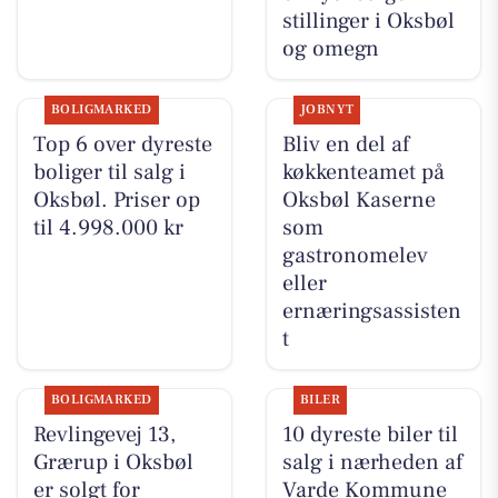
stillinger i Oksbøl
og omegn
BOLIGMARKED
JOBNYT
Top 6 over dyreste
Bliv en del af
boliger til salg i
køkkenteamet på
Oksbøl. Priser op
Oksbøl Kaserne
til 4.998.000 kr
som
gastronomelev
eller
ernæringsassisten
t
BOLIGMARKED
BILER
Revlingevej 13,
10 dyreste biler til
Grærup i Oksbøl
salg i nærheden af
er solgt for
Varde Kommune