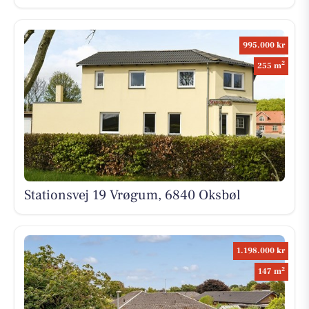
995.000 kr
2
255 m
Stationsvej 19 Vrøgum, 6840 Oksbøl
1.198.000 kr
2
147 m