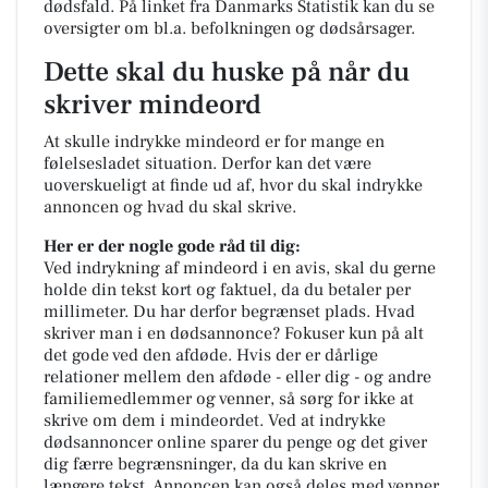
dødsfald. På linket fra Danmarks Statistik kan du se
oversigter om bl.a. befolkningen og dødsårsager.
Dette skal du huske på når du
skriver mindeord
At skulle indrykke mindeord er for mange en
følelsesladet situation. Derfor kan det være
uoverskueligt at finde ud af, hvor du skal indrykke
annoncen og hvad du skal skrive.
Her er der nogle gode råd til dig:
Ved indrykning af mindeord i en avis, skal du gerne
holde din tekst kort og faktuel, da du betaler per
millimeter. Du har derfor begrænset plads. Hvad
skriver man i en dødsannonce? Fokuser kun på alt
det gode ved den afdøde. Hvis der er dårlige
relationer mellem den afdøde - eller dig - og andre
familiemedlemmer og venner, så sørg for ikke at
skrive om dem i mindeordet. Ved at indrykke
dødsannoncer online sparer du penge og det giver
dig færre begrænsninger, da du kan skrive en
længere tekst. Annoncen kan også deles med venner