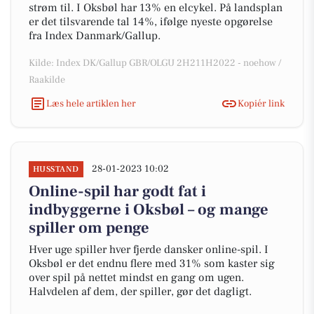
strøm til. I Oksbøl har 13% en elcykel. På landsplan
er det tilsvarende tal 14%, ifølge nyeste opgørelse
fra Index Danmark/Gallup.
Kilde: Index DK/Gallup GBR/OLGU 2H211H2022 - noehow /
Raakilde
Læs hele artiklen her
Kopiér link
28-01-2023 10:02
HUSSTAND
Online-spil har godt fat i
indbyggerne i Oksbøl – og mange
spiller om penge
Hver uge spiller hver fjerde dansker online-spil. I
Oksbøl er det endnu flere med 31% som kaster sig
over spil på nettet mindst en gang om ugen.
Halvdelen af dem, der spiller, gør det dagligt.