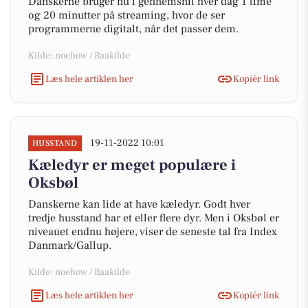
Danskerne bruger nu i gennemsnit hver dag 1 time
og 20 minutter på streaming, hvor de ser
programmerne digitalt, når det passer dem.
Kilde: noehow / Raakilde
Læs hele artiklen her
Kopiér link
19-11-2022 10:01
HUSSTAND
Kæledyr er meget populære i
Oksbøl
Danskerne kan lide at have kæledyr. Godt hver
tredje husstand har et eller flere dyr. Men i Oksbøl er
niveauet endnu højere, viser de seneste tal fra Index
Danmark/Gallup.
Kilde: noehow / Raakilde
Læs hele artiklen her
Kopiér link