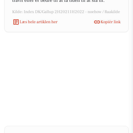
travlt eller er bedre til at få tiden til at slå til.
Kilde: Index DK/Gallup 2H20211H2022 - noehow / Raakilde
Læs hele artiklen her
Kopiér link