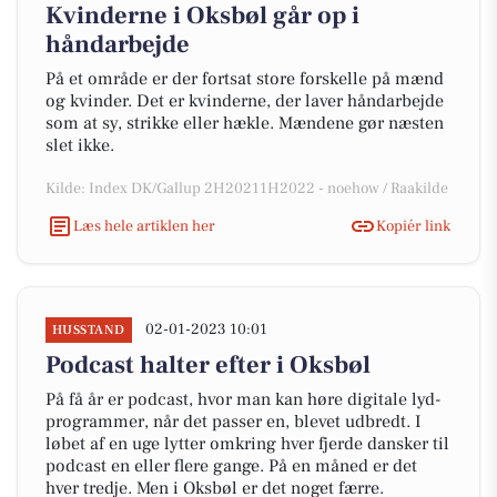
Kvinderne i Oksbøl går op i
håndarbejde
På et område er der fortsat store forskelle på mænd
og kvinder. Det er kvinderne, der laver håndarbejde
som at sy, strikke eller hækle. Mændene gør næsten
slet ikke.
Kilde: Index DK/Gallup 2H20211H2022 - noehow / Raakilde
Læs hele artiklen her
Kopiér link
02-01-2023 10:01
HUSSTAND
Podcast halter efter i Oksbøl
På få år er podcast, hvor man kan høre digitale lyd-
programmer, når det passer en, blevet udbredt. I
løbet af en uge lytter omkring hver fjerde dansker til
podcast en eller flere gange. På en måned er det
hver tredje. Men i Oksbøl er det noget færre.