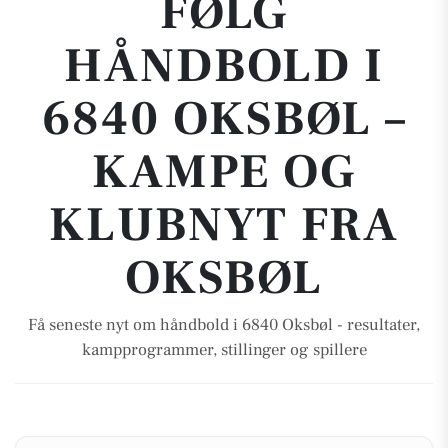
FØLG
HÅNDBOLD I
6840 OKSBØL –
KAMPE OG
KLUBNYT FRA
OKSBØL
Få seneste nyt om håndbold i 6840 Oksbøl - resultater,
kampprogrammer, stillinger og spillere