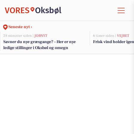
VORES
Oksbøl
Seneste nyt ›
28 minutter siden |
JOBNYT
6 timer siden |
VEJRET
Savner du nye græsgange? - Her er nye
Frisk vind holder i
ledige stillinger i Oksbøl og omegn