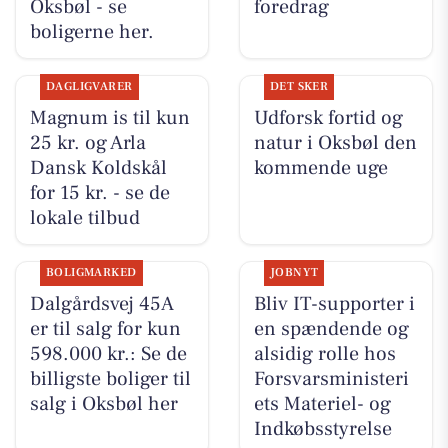
Oksbøl - se
foredrag
boligerne her.
DAGLIGVARER
DET SKER
Magnum is til kun
Udforsk fortid og
25 kr. og Arla
natur i Oksbøl den
Dansk Koldskål
kommende uge
for 15 kr. - se de
lokale tilbud
BOLIGMARKED
JOBNYT
Dalgårdsvej 45A
Bliv IT-supporter i
er til salg for kun
en spændende og
598.000 kr.: Se de
alsidig rolle hos
billigste boliger til
Forsvarsministeri
salg i Oksbøl her
ets Materiel- og
Indkøbsstyrelse