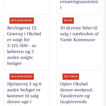
ernæringsassisten
t
BOLIGMARKED
BILER
Revlingevej 13,
10 dyreste biler til
Grærup i Oksbøl
salg i nærheden af
er solgt for
Varde Kommune
3.125.000 - se
køberen og 5
andre solgte
boliger
BOLIGMARKED
DET SKER
Hjelmevej 3 og 6
Oplev Oksbøl
andre boliger er
denne weekend:
kommet til salg
Vandreture og
denne uge i
inspirerende