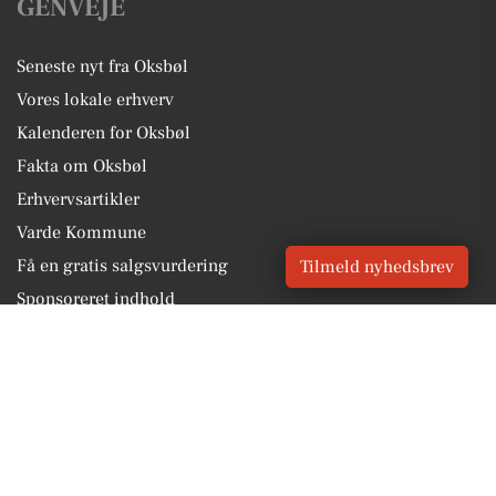
GENVEJE
Seneste nyt fra Oksbøl
Vores lokale erhverv
Kalenderen for Oksbøl
Fakta om Oksbøl
Erhvervsartikler
Varde Kommune
Få en gratis salgsvurdering
Tilmeld nyhedsbrev
Sponsoreret indhold
Vores Digital © 2026
Kontakt VORES Digital
CVR: 41179082