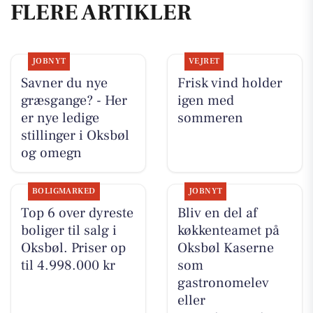
FLERE ARTIKLER
JOBNYT
VEJRET
Savner du nye
Frisk vind holder
græsgange? - Her
igen med
er nye ledige
sommeren
stillinger i Oksbøl
og omegn
BOLIGMARKED
JOBNYT
Top 6 over dyreste
Bliv en del af
boliger til salg i
køkkenteamet på
Oksbøl. Priser op
Oksbøl Kaserne
til 4.998.000 kr
som
gastronomelev
eller