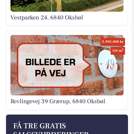
Vestparken 24, 6840 Oksbøl
3.995.000 kr
2
118 m
Revlingevej 39 Grærup, 6840 Oksbøl
FÅ TRE GRATIS