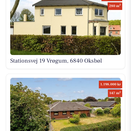
2
280 m
Stationsvej 19 Vrøgum, 6840 Oksbøl
1.198.000 kr
2
147 m