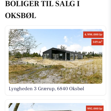
BOLIGER TIL SALG I
OKSBØL
4.998.000 kr
2
149 m
Lyngheden 3 Grærup, 6840 Oksbøl
995.000 kr