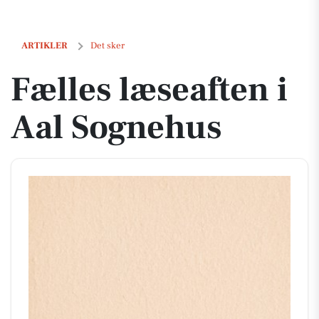
Fælles læseaften i Aal Sognehus
ARTIKLER
Det sker
Fælles læseaften i
Aal Sognehus