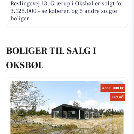
Revlingevej 13, Grærup i Oksbøl er solgt for
3.125.000 - se køberen og 5 andre solgte
boliger
BOLIGER TIL SALG I
OKSBØL
4.998.000 kr
2
149 m