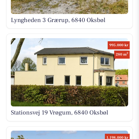
Lyngheden 3 Grærup, 6840 Oksbøl
995.000 kr
2
280 m
Stationsvej 19 Vrøgum, 6840 Oksbøl
1.198.000 kr