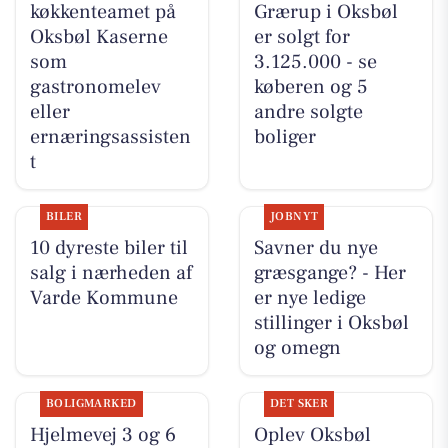
køkkenteamet på
Grærup i Oksbøl
Oksbøl Kaserne
er solgt for
som
3.125.000 - se
gastronomelev
køberen og 5
eller
andre solgte
ernæringsassisten
boliger
t
BILER
JOBNYT
10 dyreste biler til
Savner du nye
salg i nærheden af
græsgange? - Her
Varde Kommune
er nye ledige
stillinger i Oksbøl
og omegn
BOLIGMARKED
DET SKER
Hjelmevej 3 og 6
Oplev Oksbøl