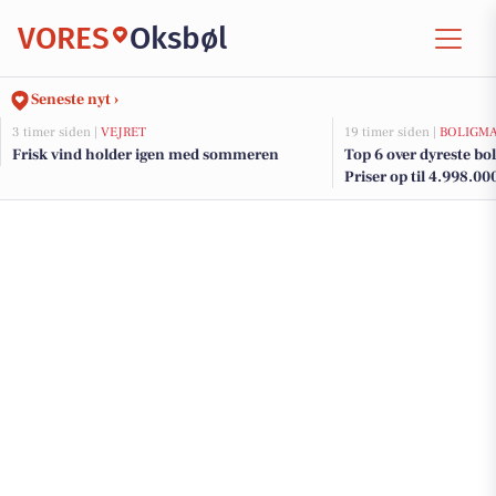
VORES
Oksbøl
Seneste nyt ›
3 timer siden |
VEJRET
19 timer siden |
BOLIGM
Frisk vind holder igen med sommeren
Top 6 over dyreste boli
Priser op til 4.998.00