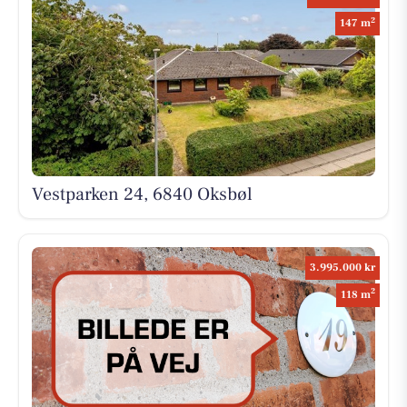
2
147 m
Vestparken 24, 6840 Oksbøl
3.995.000 kr
2
118 m