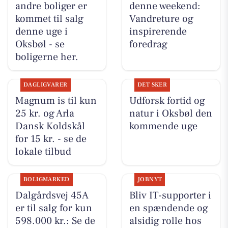
andre boliger er
denne weekend:
kommet til salg
Vandreture og
denne uge i
inspirerende
Oksbøl - se
foredrag
boligerne her.
DAGLIGVARER
DET SKER
Magnum is til kun
Udforsk fortid og
25 kr. og Arla
natur i Oksbøl den
Dansk Koldskål
kommende uge
for 15 kr. - se de
lokale tilbud
BOLIGMARKED
JOBNYT
Dalgårdsvej 45A
Bliv IT-supporter i
er til salg for kun
en spændende og
598.000 kr.: Se de
alsidig rolle hos