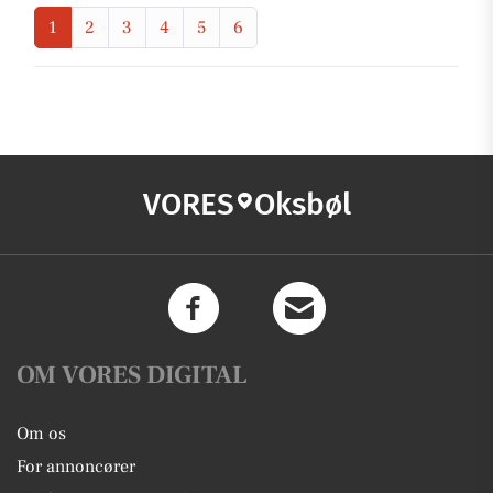
1
2
3
4
5
6
VORES
Oksbøl
OM VORES DIGITAL
Om os
For annoncører