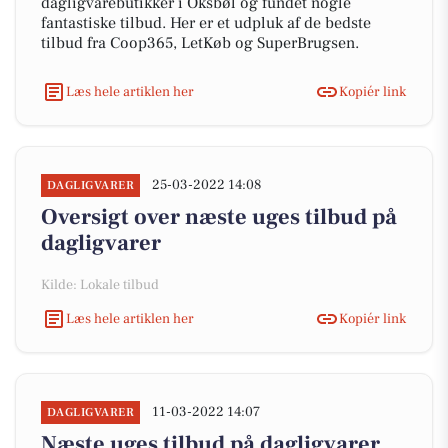
dagligvarebutikker i Oksbøl og fundet nogle
fantastiske tilbud. Her er et udpluk af de bedste
tilbud fra Coop365, LetKøb og SuperBrugsen.
Læs hele artiklen her
Kopiér link
25-03-2022 14:08
DAGLIGVARER
Oversigt over næste uges tilbud på
dagligvarer
Kilde: Lokale tilbud
Læs hele artiklen her
Kopiér link
11-03-2022 14:07
DAGLIGVARER
Næste uges tilbud på dagligvarer