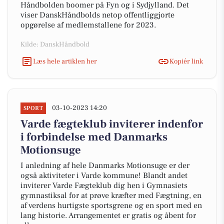
Håndbolden boomer på Fyn og i Sydjylland. Det
viser DanskHåndbolds netop offentliggjorte
opgørelse af medlemstallene for 2023.
Kilde: DanskHåndbold
Læs hele artiklen her
Kopiér link
03-10-2023 14:20
SPORT
Varde fægteklub inviterer indenfor
i forbindelse med Danmarks
Motionsuge
I anledning af hele Danmarks Motionsuge er der
også aktiviteter i Varde kommune! Blandt andet
inviterer Varde Fægteklub dig hen i Gymnasiets
gymnastiksal for at prøve kræfter med Fægtning, en
af verdens hurtigste sportsgrene og en sport med en
lang historie. Arrangementet er gratis og åbent for