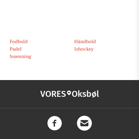
Fodbold
Håndbold
Padel
Ishockey
Svømning
VORES
Oksbøl