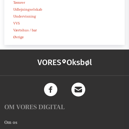
Tømrer
Udlejningselskab
Undervisning
VVS
Værtshus / bar
Øvrige
VORES
Oksbøl
OM VORES DIGITAL
Om os