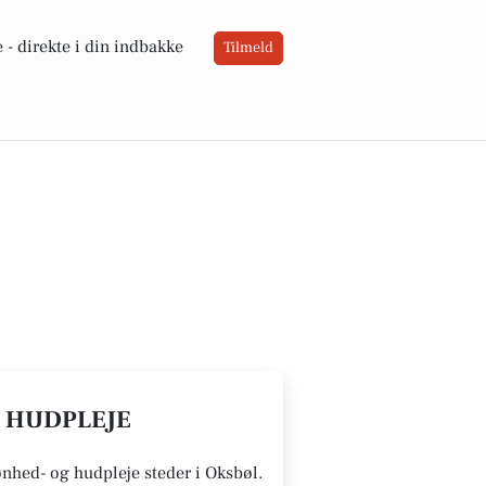
 -
direkte i din indbakke
Tilmeld
G HUDPLEJE
kønhed- og hudpleje steder i Oksbøl.