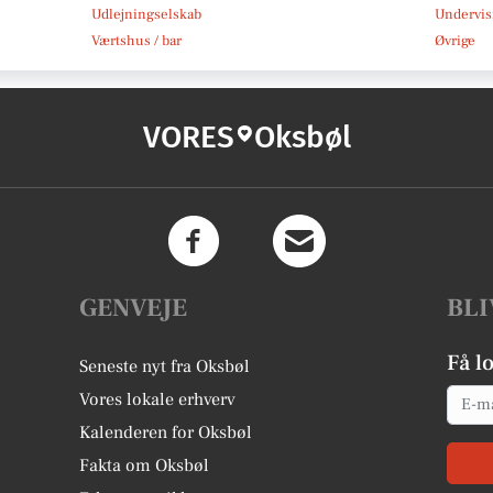
Udlejningselskab
Undervis
Værtshus / bar
Øvrige
VORES
Oksbøl
GENVEJE
BLI
Få l
Seneste nyt fra Oksbøl
Email
Vores lokale erhverv
Kalenderen for Oksbøl
Fakta om Oksbøl