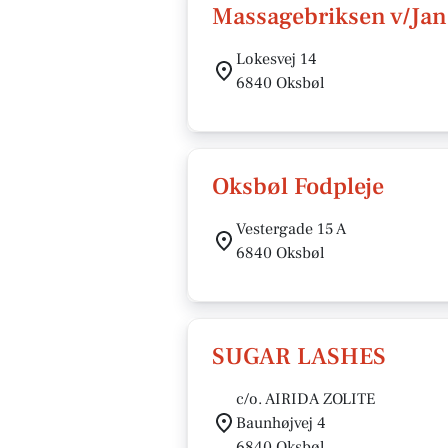
Massagebriksen v/Jan
Lokesvej 14
6840 Oksbøl
Oksbøl Fodpleje
Vestergade 15 A
6840 Oksbøl
SUGAR LASHES
c/o. AIRIDA ZOLITE
Baunhøjvej 4
6840 Oksbøl