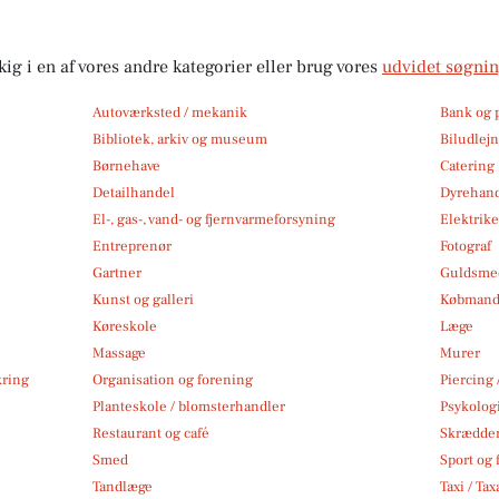
kig i en af vores andre kategorier eller brug vores
udvidet søgni
Autoværksted / mekanik
Bank og 
Bibliotek, arkiv og museum
Biludlej
Børnehave
Catering
Detailhandel
Dyrehan
El-, gas-, vand- og fjernvarmeforsyning
Elektrike
Entreprenør
Fotograf
Gartner
Guldsmed
Kunst og galleri
Købmand
Køreskole
Læge
Massage
Murer
kring
Organisation og forening
Piercing 
Planteskole / blomsterhandler
Psykolog
Restaurant og café
Skrædde
Smed
Sport og f
Tandlæge
Taxi / Tax