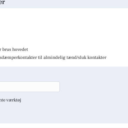
er
r brus hovedet
lysdæmperkontakter til almindelig tænd/sluk kontakter
nte værktøj