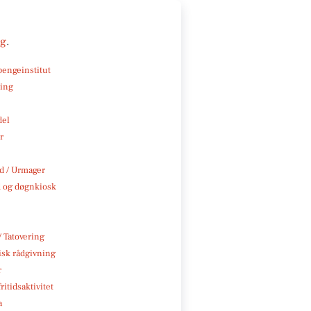
ng
.
pengeinstitut
ning
del
r
 / Urmager
 og døgnkiosk
/ Tatovering
isk rådgivning
r
ritidsaktivitet
a