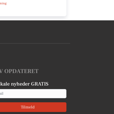
ning
V OPDATERET
okale nyheder GRATIS
Tilmeld