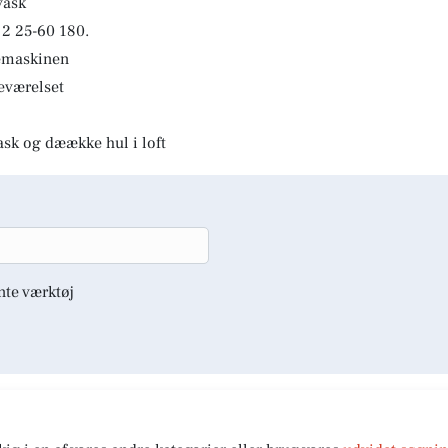
vask
2 25-60 180.
kemaskinen
deværelset
ask og dæække hul i loft
nte værktøj