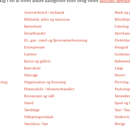
kig i en af vores andre kategorier eller brug vores
udvidet søgni
Autoværksted / mekanik
Bank og 
Bibliotek, arkiv og museum
Biludlej
Børnehave
Catering
Detailhandel
Dyrehan
El-, gas-, vand- og fjernvarmeforsyning
Elektrike
Entreprenør
Fotograf
Gartner
Guldsmed
Kunst og galleri
Købmand
Køreskole
Læge
Massage
Murer
kring
Organisation og forening
Piercing 
Planteskole / blomsterhandler
Psykolog
Restaurant og café
Skrædde
Smed
Sport og f
Tandlæge
Taxi / Tax
Udlejningselskab
Undervis
Værtshus / bar
Øvrige