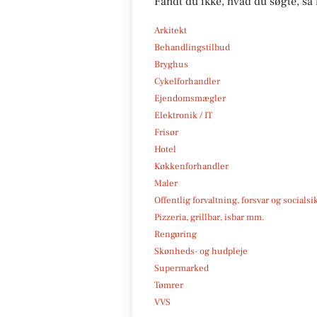
Fandt du ikke, hvad du søgte, så 
Arkitekt
Behandlingstilbud
Bryghus
Cykelforhandler
Ejendomsmægler
Elektronik / IT
Frisør
Hotel
Køkkenforhandler
Maler
Offentlig forvaltning, forsvar og socialsi
Pizzeria, grillbar, isbar mm.
Rengøring
Skønheds- og hudpleje
Supermarked
Tømrer
VVS