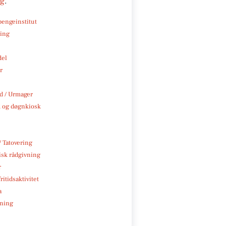
ng
.
pengeinstitut
ning
del
r
 / Urmager
 og døgnkiosk
/ Tatovering
isk rådgivning
r
ritidsaktivitet
a
ning