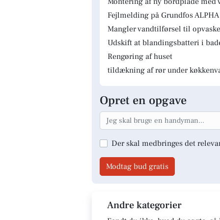
Montering af ny bordplade med 
Fejlmelding på Grundfos ALPHA 
Mangler vandtilførsel til opvas
Udskift at blandingsbatteri i ba
Rengøring af huset
tildækning af rør under køkkenv
Opret en opgave
Der skal medbringes det releva
Modtag bud gratis
Andre kategorier