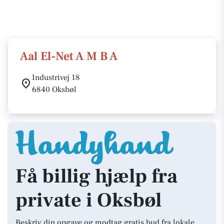
Aal El-Net A M B A
Industrivej 18
6840 Oksbøl
Få billig hjælp fra
private i Oksbøl
Beskriv din opgave og modtag gratis bud fra lokale