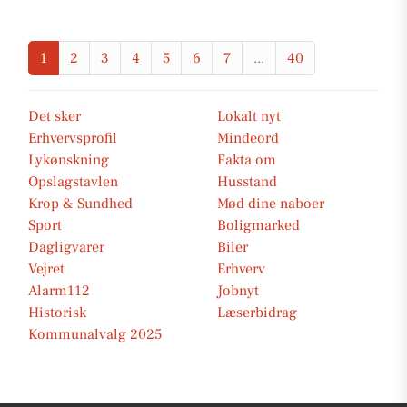
1
2
3
4
5
6
7
...
40
Det sker
Lokalt nyt
Erhvervsprofil
Mindeord
Lykønskning
Fakta om
Opslagstavlen
Husstand
Krop & Sundhed
Mød dine naboer
Sport
Boligmarked
Dagligvarer
Biler
Vejret
Erhverv
Alarm112
Jobnyt
Historisk
Læserbidrag
Kommunalvalg 2025