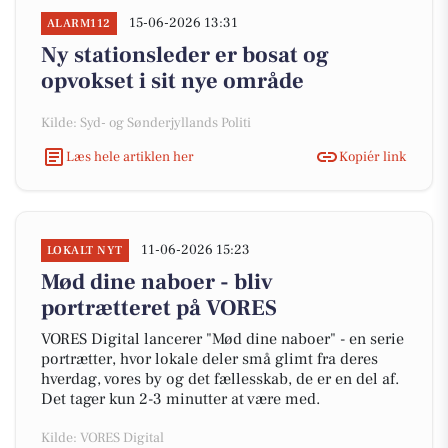
15-06-2026 13:31
ALARM112
Ny stationsleder er bosat og
opvokset i sit nye område
Kilde: Syd- og Sønderjyllands Politi
Læs hele artiklen her
Kopiér link
11-06-2026 15:23
LOKALT NYT
Mød dine naboer - bliv
portrætteret på VORES
VORES Digital lancerer "Mød dine naboer" - en serie
portrætter, hvor lokale deler små glimt fra deres
hverdag, vores by og det fællesskab, de er en del af.
Det tager kun 2-3 minutter at være med.
Kilde: VORES Digital