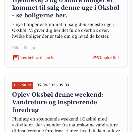
Hjelmevej 3 og 6 andre boliger er
kommet til salg denne uge i Oksbøl
- se boligerne her.
7 nye boliger er kommet til salg den seneste uge i
Oksbøl. Vi giver dig her det fulde overblik over,
hvilke boliger der er tale om og hvad de koster.
Kilde: Boliga
Læs hele artiklen her
Kopiér link
05-08-2026 09:03
DET SKER
Oplev Oksbøl denne weekend:
Vandreture og inspirerende
foredrag
Planlæg en spændende weekend i Oksbøl med
aktiviteter, der spænder fra naturskønne vandreture
til inspirerende foredrag. Her er, hvad du kan opleve